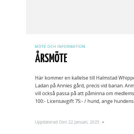
MÖTE OCH INFORMATION
ÅRSMÖTE
Här kommer en kallelse till Halmstad Whippet
Ladan på Annies gård, precis vid banan. Anm
vill också passa på att påminna om medlems
100:- Licensavgift 75:- / hund, ange hunden
Uppdaterad Den
22 Januari, 2025