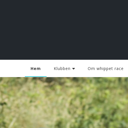
Halmstad Whippet Race
Hem
Klubben
Om whippet race