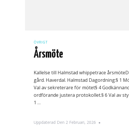
ÖVRIGT
Årsmöte
Kallelse till Halmstad whippetrace årsmöteDa
gård. Haverdal. Halmstad Dagordning:§ 1 Mö
Val av sekreterare för mötet§ 4 Godkännande
ordförande justera protokollet.§ 6 Val av s
1 …
Uppdaterad Den
2 Februari, 2026