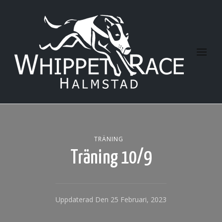
Halmstad Whippet Race
TRÄNING
Träning 10/9
Uppdaterad Den
25 Februari, 2023