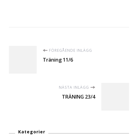
Inläggsnavigering
FÖREGÅENDE INLÄGG
Träning 11/6
NÄSTA INLÄGG
TRÄNING 23/4
Kategorier