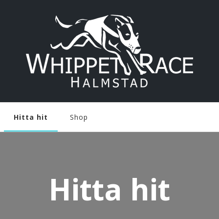
Hitta hit
Shop
Hitta hit