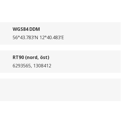
WGS84 DDM
56°43.783’N 12°40.483’E
RT90 (nord, öst)
6293565, 1308412