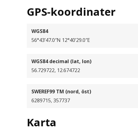
GPS-koordinater
WGS84
56°43’47.0″N 12°40’29.0″E
WGS84 decimal (lat, lon)
56.729722, 12.674722
SWEREF99 TM (nord, öst)
6289715, 357737
Karta