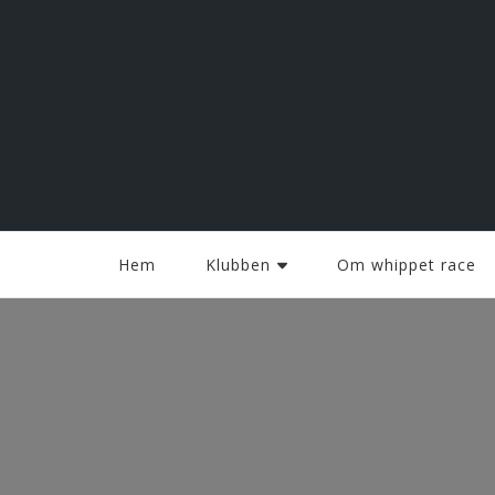
Halmstad Whippet Race
Hem
Klubben
Om whippet race