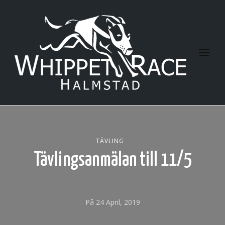
Halmstad Whippet Race
TÄVLING
Tävlingsanmälan till 11/5
På
24 April, 2019