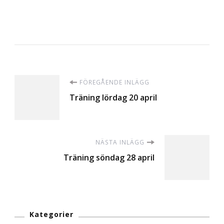
Inläggsnavigering
FÖREGÅENDE INLÄGG
Träning lördag 20 april
NÄSTA INLÄGG
Träning söndag 28 april
Kategorier