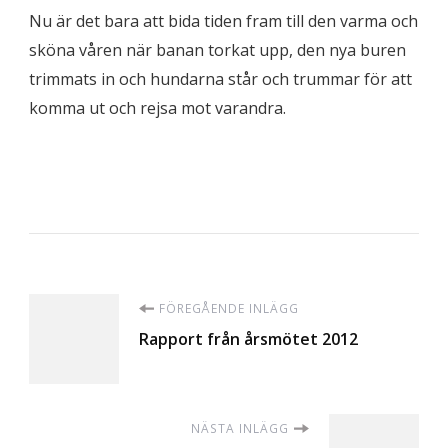
Nu är det bara att bida tiden fram till den varma och
sköna våren när banan torkat upp, den nya buren
trimmats in och hundarna står och trummar för att
komma ut och rejsa mot varandra.
Inläggsnavigering
FÖREGÅENDE INLÄGG
Rapport från årsmötet 2012
NÄSTA INLÄGG