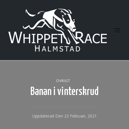
Halmstad Whippet Race
ÖVRIGT
Banan i vinterskrud
Uppdaterad Den
23 Februari, 2021