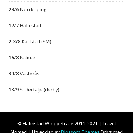
28/6
Norrköping
12/7
Halmstad
2-3/8
Karlstad (SM)
16/8
Kalmar
30/8
Västerås
13/9
Södertälje (derby)
© Halmstad Whippetrace 2011-2021 |
Travel
Nomad | Utvecklad av
Blossom Themes
.Drivs med