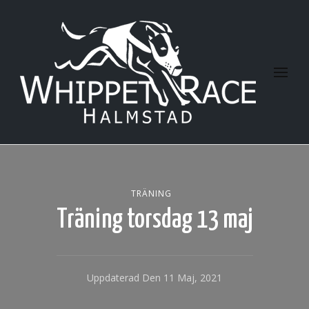
Halmstad Whippet Race
TRÄNING
Träning torsdag 13 maj
Uppdaterad Den
11 Maj, 2021