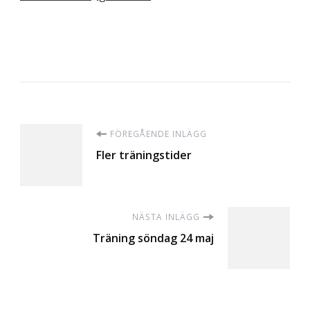
Inläggsnavigering
FÖREGÅENDE INLÄGG
Fler träningstider
NÄSTA INLÄGG
Träning söndag 24 maj