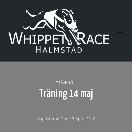
Halmstad Whippet Race
TRÄNING
Träning 14 maj
Uppdaterad Den
15 April, 2018