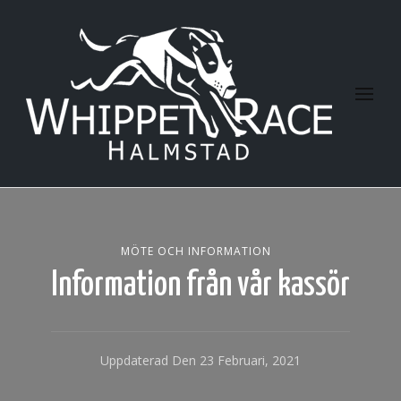
Halmstad Whippet Race
MÖTE OCH INFORMATION
Information från vår kassör
Uppdaterad Den
23 Februari, 2021