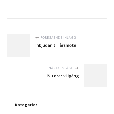
Inläggsnavigering
FÖREGÅENDE INLÄGG
Inbjudan till årsmöte
NÄSTA INLÄGG
Nu drar vi igång
Kategorier