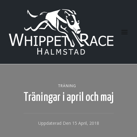
Halmstad Whippet Race
TRÄNING
Träningar i april och maj
Uppdaterad Den
15 April, 2018