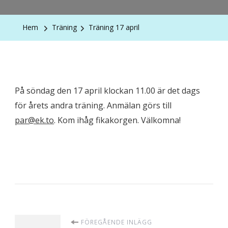
Hem
Träning
Träning 17 april
På söndag den 17 april klockan 11.00 är det dags
för årets andra träning. Anmälan görs till
par@ek.to
. Kom ihåg fikakorgen. Välkomna!
Inläggsnavigering
FÖREGÅENDE INLÄGG