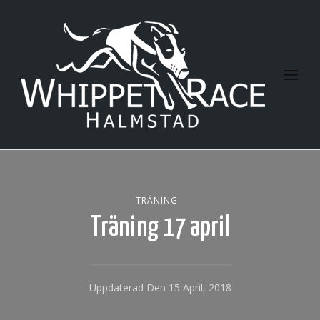
Halmstad Whippet Race
TRÄNING
Träning 17 april
Uppdaterad Den
15 April, 2018